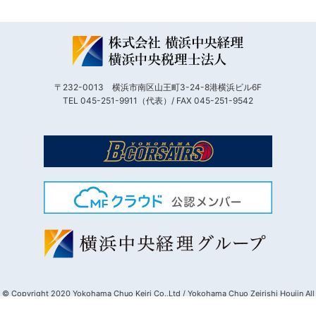
〒232-0013 横浜市南区山王町3-24-8港横浜ビル6F
TEL 045-251-9911（代表）/ FAX 045-251-9542
© Copyright 2020 Yokohama Chuo Keiri Co.,Ltd / Yokohama Chuo Zeirishi Houjin All
Rights Reserved.