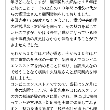
年ほどになりますが、顧問契約の締結は１５年ほ
ど前のことで、その空白の１０年間は祖父の代か
らの税理士さんと顧問契約をしておりました。
中田先生とは幾度となくお会いし、横浜中央経理
の経営理念・対応等を伺って、その魅力を感じて
いたのですが、やはり長年お世話になっている税
理士事務所の変更はなかなか決断をすることがで
きませんでした。
それから１０年ほど時が過ぎ、今から１５年ほど
前に事業の多角化の一環で、新設法人でコンビニ
エンスストアを始めることに成り、新設法人なの
で迷うことなく横浜中央経理さんと顧問契約を締
結しました。
コンビニエンスストアですので、当初は２か月に
一度の訪問でしたが、中田先生をはじめスタッフ
の方の知識経験の多さに驚かされ、更には以前伺
っていた経営理念・対応等を実際に体感してみま
すと、魅力を通り過ぎて「税務会計が適正に処理