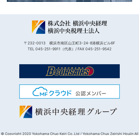
〒232-0013 横浜市南区山王町3-24-8港横浜ビル6F
TEL 045-251-9911（代表）/ FAX 045-251-9542
© Copyright 2020 Yokohama Chuo Keiri Co.,Ltd / Yokohama Chuo Zeirishi Houjin All