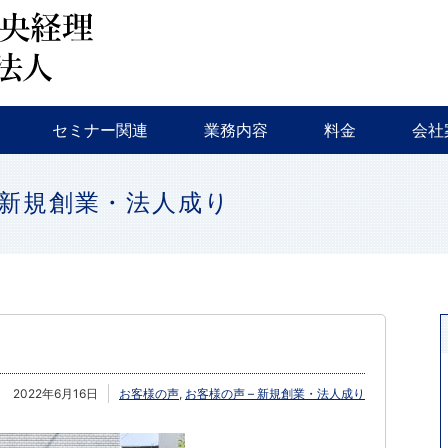
会計監査・税務
税務調査・相続対策・事業継承
新規創業支援
融資相談
セミナー・イベント等
特色
会社
セミナー関連
業務内容
料金
会社
会計監査・税務
税務調査・相続対策・事業継承
新規創業支援
融資相談
セミナー・イベント等
特色
会社
 新規創業・法人成り
2022年6月16日
お客様の声
,
お客様の声 – 新規創業・法人成り