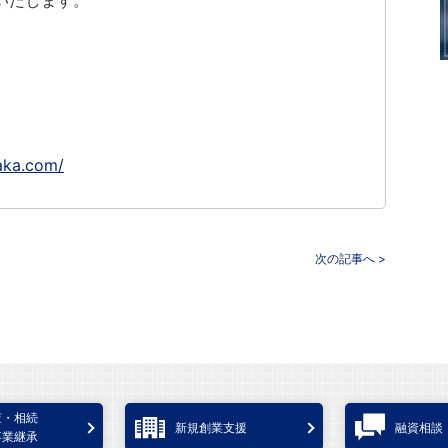
いたします。
aka.com/
次の記事へ >
査・相続
新規創業支援
融資相談
事業継承