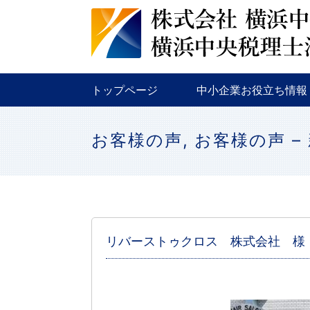
税務
金融
補助金・助成金
トップページ
中小企業お役立ち情報
税務
金融
補助金・助成金
お客様の声
,
お客様の声 –
リバーストゥクロス 株式会社 様