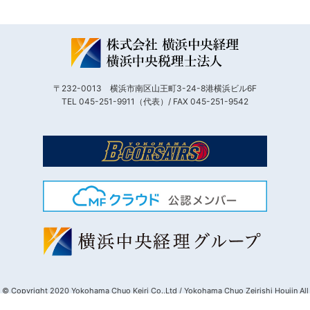
〒232-0013 横浜市南区山王町3-24-8港横浜ビル6F
TEL 045-251-9911（代表）/ FAX 045-251-9542
© Copyright 2020 Yokohama Chuo Keiri Co.,Ltd / Yokohama Chuo Zeirishi Houjin All
Rights Reserved.