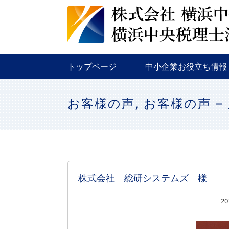
税務
金融
補助金・助成金
トップページ
中小企業お役立ち情報
税務
金融
補助金・助成金
お客様の声
,
お客様の声 –
株式会社 総研システムズ 様
2