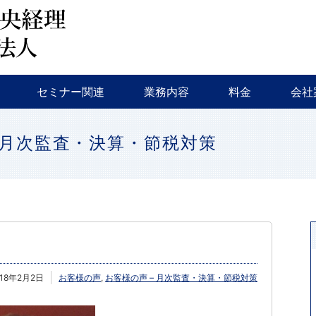
会計監査・税務
税務調査・相続対策・事業継承
新規創業支援
融資相談
セミナー・イベント等
特色
会社
セミナー関連
業務内容
料金
会社
会計監査・税務
税務調査・相続対策・事業継承
新規創業支援
融資相談
セミナー・イベント等
特色
会社
 月次監査・決算・節税対策
018年2月2日
お客様の声
,
お客様の声 – 月次監査・決算・節税対策