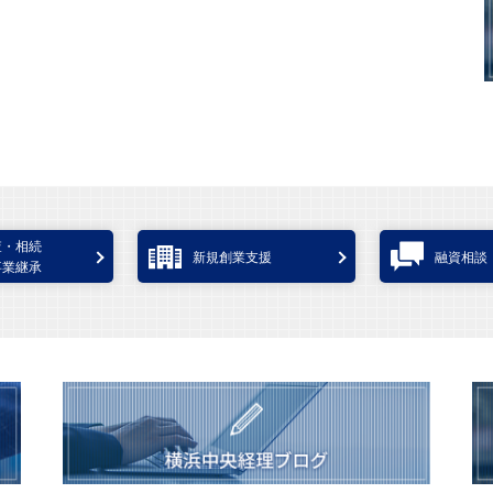
査・相続
新規創業支援
融資相談
事業継承