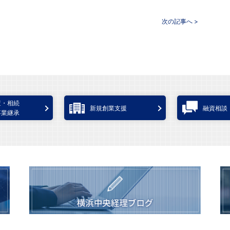
次の記事へ >
査・相続
新規創業支援
融資相談
事業継承