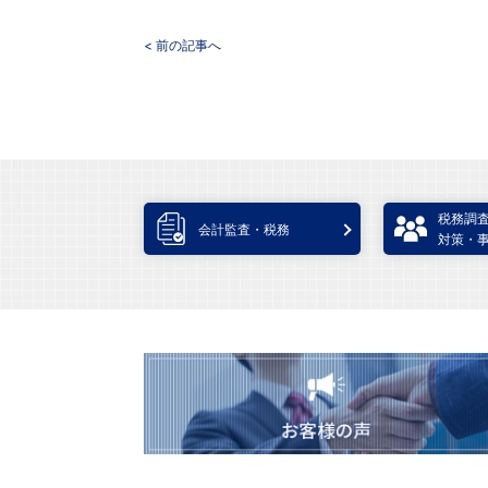
< 前の記事へ
税務調
会計監査・税務
対策・