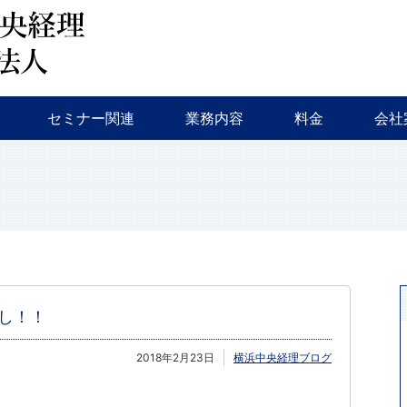
会計監査・税務
税務調査・相続対策・事業継承
新規創業支援
融資相談
セミナー・イベント等
特色
会社
セミナー関連
業務内容
料金
会社
会計監査・税務
税務調査・相続対策・事業継承
新規創業支援
融資相談
セミナー・イベント等
特色
会社
し！！
2018年2月23日
横浜中央経理ブログ