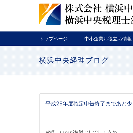
税務
金融
補助金・助成金
トップページ
中小企業お役立ち情報
税務
金融
補助金・助成金
横浜中央経理ブログ
平成29年度確定申告終了まであと少
皆様、いかがお過ごしでしょうか。