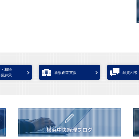
査・相続
新規創業支援
融資相談
事業継承