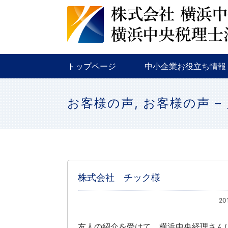
税務
金融
補助金・助成金
トップページ
中小企業お役立ち情報
税務
金融
補助金・助成金
お客様の声
,
お客様の声 –
株式会社 チック様
20
友人の紹介を受けて、横浜中央経理さん