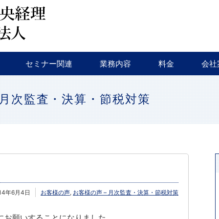
会計監査・税務
税務調査・相続対策・事業継承
新規創業支援
融資相談
セミナー・イベント等
特色
会社
セミナー関連
業務内容
料金
会社
会計監査・税務
税務調査・相続対策・事業継承
新規創業支援
融資相談
セミナー・イベント等
特色
会社
 月次監査・決算・節税対策
14年6月4日
お客様の声
,
お客様の声 – 月次監査・決算・節税対策
にお願いすることになりました。