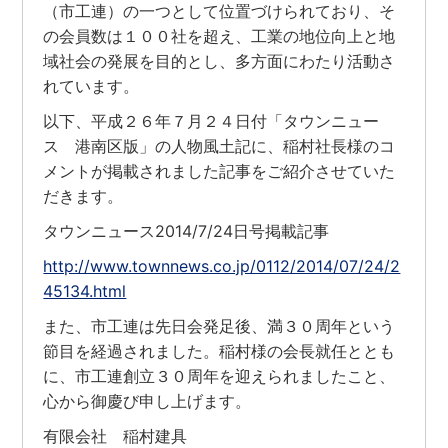
（市工連）の一つとして位置づけられており、そ
の会員数は１００社を超え、工業の地位向上と地
域社会の発展を目的とし、多方面にわたり活動さ
れています。
以下、平成２６年７月２４日付「タウンニュー
ス 港南区版」の人物風土記に、稲村社長様のコ
メントが掲載されました記事をご紹介させていた
だきます。
タウンニュース2014/7/24日号掲載記事
http://www.townnews.co.jp/0112/2014/07/24/2
45134.html
また、市工連は先日会発足後、満３０周年という
節目を経過されました。稲村様の会長就任ととも
に、市工連創立３０周年を迎えられましたこと、
心から御慶び申し上げます。
有限会社 稲村建具