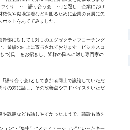
社づくり ～ 語り合う会 ～｣と題し、企業におけ
材確保や職場定着などを図るために企業の発展に欠
スポットをあててみました。
営幹部に対して１対１のエグゼクティブコーチング
い、業績の向上に寄与されております ビジネスコ
もつ)氏 をお招きし、皆様の悩みに対し専門家の
。
、｢語り合う会｣として参加者同士で議論していただ
周りの方に話し、その改善点やアドバイスをいただ
点や課題なども話しやすかったようで、議論も熱を
ジョン”・“集中”・“メディテーション”といったキー