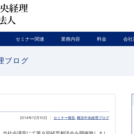
会計監査・税務
税務調査・相続対策・事業継承
新規創業支援
融資相談
セミナー・イベント等
特色
会社
セミナー関連
業務内容
料金
会社
会計監査・税務
税務調査・相続対策・事業継承
新規創業支援
融資相談
セミナー・イベント等
特色
会社
理ブログ
2014年12月10日
セミナー報告
,
横浜中央経理ブログ
、当社会議室にて第９回経営相談会を開催致しまし