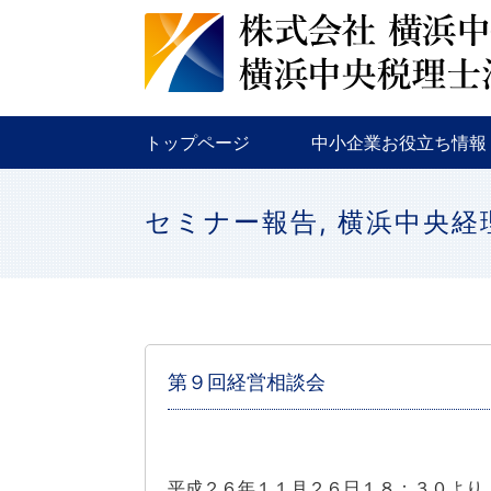
税務
金融
補助金・助成金
トップページ
中小企業お役立ち情報
税務
金融
補助金・助成金
セミナー報告
,
横浜中央経
第９回経営相談会
平成２６年１１月２６日１８：３０より