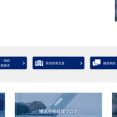
査・相続
新規創業支援
融資相談
事業継承