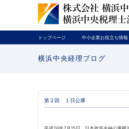
税務
金融
補助金・助成金
トップページ
中小企業お役立ち情報
税務
金融
補助金・助成金
横浜中央経理ブログ
第２回 １日公庫
平成26年7月15日、日本政策金融公庫