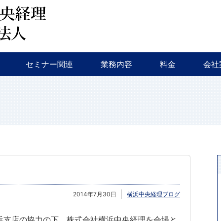
会計監査・税務
税務調査・相続対策・事業継承
新規創業支援
融資相談
セミナー・イベント等
特色
会社
セミナー関連
業務内容
料金
会社
会計監査・税務
税務調査・相続対策・事業継承
新規創業支援
融資相談
セミナー・イベント等
特色
会社
2014年7月30日
横浜中央経理ブログ
横浜支店の協力の下、株式会社横浜中央経理を会場と