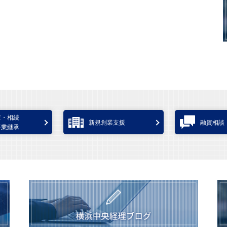
査・相続
新規創業支援
融資相談
事業継承