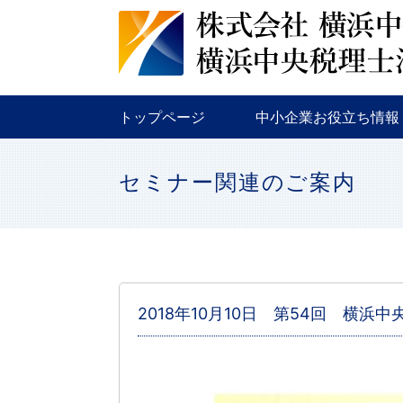
税務
金融
補助金・助成金
トップページ
中小企業お役立ち情報
税務
金融
補助金・助成金
セミナー関連のご案内
2018年10月10日 第54回 横