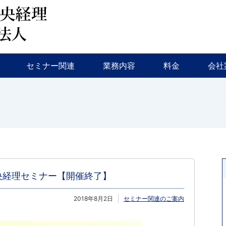
会計監査・税務
税務調査・相続対策・事業継承
新規創業支援
融資相談
セミナー・イベント等
特色
会社
セミナー関連
業務内容
料金
会社
会計監査・税務
税務調査・相続対策・事業継承
新規創業支援
融資相談
セミナー・イベント等
特色
会社
浜中央経理セミナー【開催終了】
2018年8月2日
セミナー関連のご案内