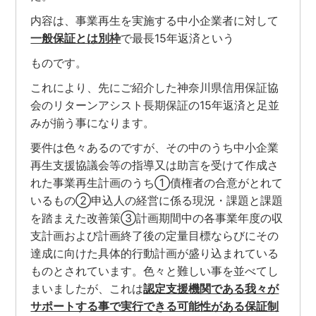
内容は、事業再生を実施する中小企業者に対して
一般保証とは別枠
で最長15年返済という
ものです。
これにより、先にご紹介した神奈川県信用保証協
会のリターンアシスト長期保証の15年返済と足並
みが揃う事になります。
要件は色々あるのですが、その中のうち中小企業
再生支援協議会等の指導又は助言を受けて作成さ
れた事業再生計画のうち①債権者の合意がとれて
いるもの②申込人の経営に係る現況・課題と課題
を踏まえた改善策③計画期間中の各事業年度の収
支計画および計画終了後の定量目標ならびにその
達成に向けた具体的行動計画が盛り込まれている
ものとされています。色々と難しい事を並べてし
まいましたが、これは
認定支援機関である我々が
サポートする事で実行できる可能性がある保証制