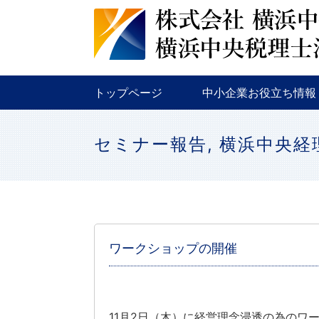
税務
金融
補助金・助成金
トップページ
中小企業お役立ち情報
税務
金融
補助金・助成金
セミナー報告
,
横浜中央経
ワークショップの開催
11月2日（木）に経営理念浸透の為のワ