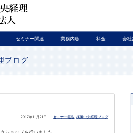
会計監査・税務
税務調査・相続対策・事業継承
新規創業支援
融資相談
セミナー・イベント等
特色
会社
セミナー関連
業務内容
料金
会社
会計監査・税務
税務調査・相続対策・事業継承
新規創業支援
融資相談
セミナー・イベント等
特色
会社
理ブログ
2017年11月21日
セミナー報告
,
横浜中央経理ブログ
ークショップを行いました。