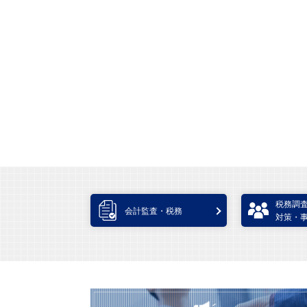
税務調
会計監査・税務
対策・