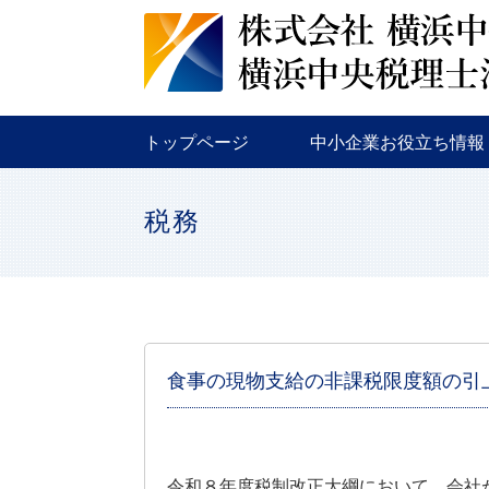
税務
金融
補助金・助成金
トップページ
中小企業お役立ち情報
税務
金融
補助金・助成金
税務
食事の現物支給の非課税限度額の引
令和８年度税制改正大綱において、会社