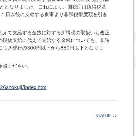
げることとなりました。これにより、国税庁は所得税基
４月１日以後に支給する食事より非課税限度額を引き
代えて支給する金銭に対する所得税の取扱いも改正
の現物支給に代えて支給する金銭についても、非課
つき現行の300円以下から650円以下となりま
参照ください。
026shokuji/index.htm
次の記事へ >