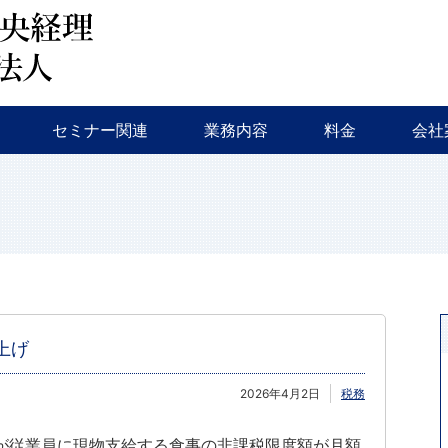
会計監査・税務
税務調査・相続対策・事業継承
新規創業支援
融資相談
セミナー・イベント等
特色
会社
セミナー関連
業務内容
料金
会社
会計監査・税務
税務調査・相続対策・事業継承
新規創業支援
融資相談
セミナー・イベント等
特色
会社
上げ
2026年4月2日
税務
が従業員に現物支給する食事の非課税限度額が月額