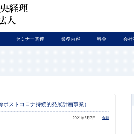
会計監査・税務
税務調査・相続対策・事業継承
新規創業支援
融資相談
セミナー・イベント等
特色
会社
セミナー関連
業務内容
料金
会社
会計監査・税務
税務調査・相続対策・事業継承
新規創業支援
融資相談
セミナー・イベント等
特色
会社
称ポストコロナ持続的発展計画事業）
2021年5月7日
金融