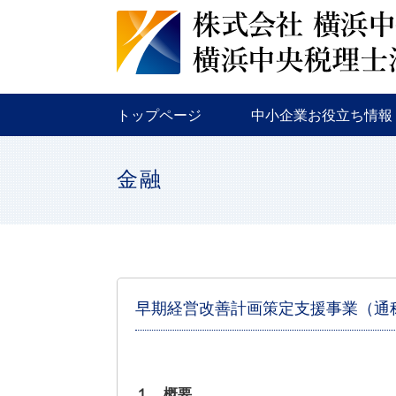
税務
金融
補助金・助成金
トップページ
中小企業お役立ち情報
税務
金融
補助金・助成金
金融
早期経営改善計画策定支援事業（通
１．概要