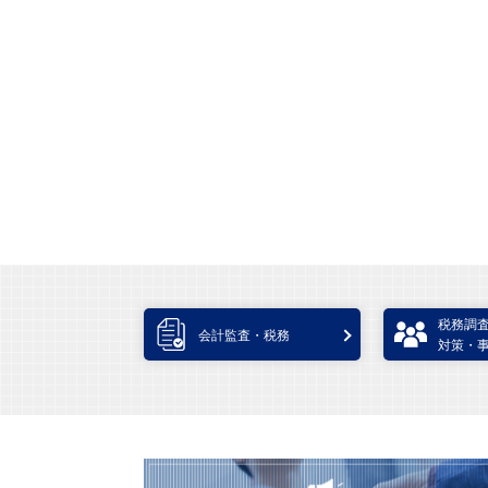
税務調
会計監査・税務
対策・