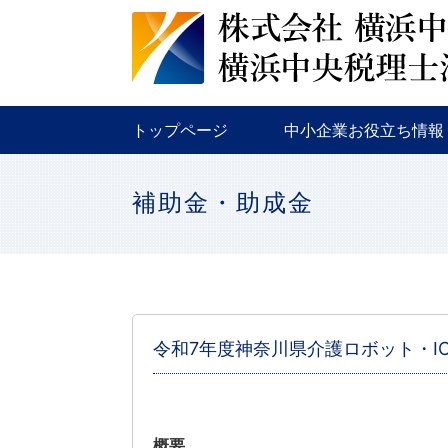
税務
金融
補助金・助成金
トップページ
中小企業お役立ち情報
税務
金融
補助金・助成金
補助金・助成金
令和7年度神奈川県介護ロボット・I
概要