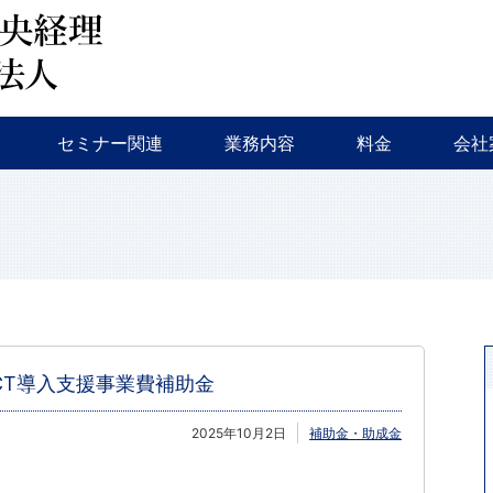
会計監査・税務
税務調査・相続対策・事業継承
新規創業支援
融資相談
セミナー・イベント等
特色
会社
セミナー関連
業務内容
料金
会社
会計監査・税務
税務調査・相続対策・事業継承
新規創業支援
融資相談
セミナー・イベント等
特色
会社
CT導入支援事業費補助金
2025年10月2日
補助金・助成金