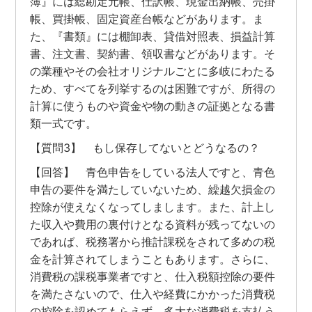
簿』には総勘定元帳、仕訳帳、現金出納帳、売掛
帳、買掛帳、固定資産台帳などがあります。ま
た、『書類』には棚卸表、貸借対照表、損益計算
書、注文書、契約書、領収書などがあります。そ
の業種やその会社オリジナルごとに多岐にわたる
ため、すべてを列挙するのは困難ですが、所得の
計算に使うものや資金や物の動きの証拠となる書
類一式です。
【質問3】 もし保存してないとどうなるの？
【回答】 青色申告をしている法人ですと、青色
申告の要件を満たしていないため、繰越欠損金の
控除が使えなくなってしまします。また、計上し
た収入や費用の裏付けとなる資料が残ってないの
であれば、税務署から推計課税をされて多めの税
金を計算されてしまうこともあります。さらに、
消費税の課税事業者ですと、仕入税額控除の要件
を満たさないので、仕入や経費にかかった消費税
の控除を認めてもらえず、多大な消費税を支払う