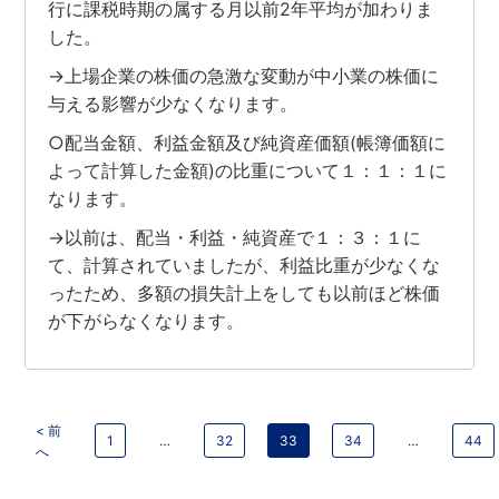
行に課税時期の属する月以前2年平均が加わりま
した。
→上場企業の株価の急激な変動が中小業の株価に
与える影響が少なくなります。
○配当金額、利益金額及び純資産価額(帳簿価額に
よって計算した金額)の比重について１：１：１に
なります。
→以前は、配当・利益・純資産で１：３：１に
て、計算されていましたが、利益比重が少なくな
ったため、多額の損失計上をしても以前ほど株価
が下がらなくなります。
< 前
1
…
32
33
34
…
44
へ