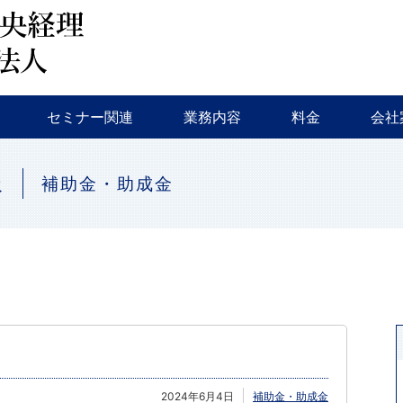
会計監査・税務
税務調査・相続対策・事業継承
新規創業支援
融資相談
セミナー・イベント等
特色
会社
セミナー関連
業務内容
料金
会社
会計監査・税務
税務調査・相続対策・事業継承
新規創業支援
融資相談
セミナー・イベント等
特色
会社
報
補助金・助成金
2024年6月4日
補助金・助成金