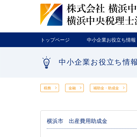
税務
金融
補助金・助成金
トップページ
中小企業お役立ち情報
税務
金融
補助金・助成金
中小企業お役立ち情
税務
金融
補助金・助成金
横浜市 出産費用助成金