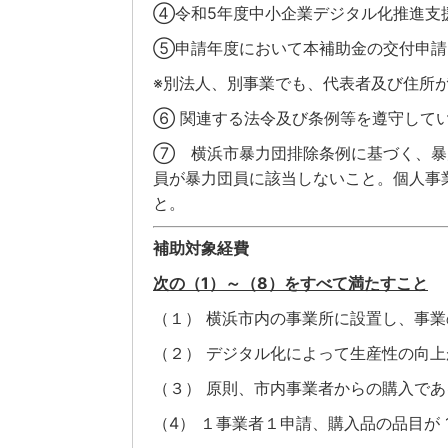
④令和5年度中小企業デジタル化推進支
⑤申請年度において本補助金の交付申請
※別法人、別事業でも、代表者及び住所
⑥ 関連する法令及び条例等を遵守して
⑦ 横浜市暴力団排除条例に基づく、暴
員が暴力団員に該当しないこと。個人事
と。
補助対象経費
次の（1）～（8）をすべて満たすこと
（１） 横浜市内の事業所に設置し、事
（２） デジタル化によって生産性の向
（３） 原則、市内事業者からの購入であ
（4） １事業者１申請、購入品の品目が 